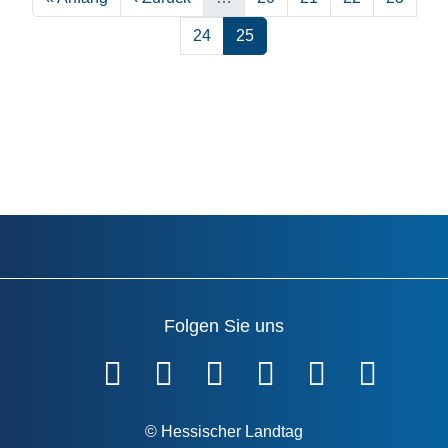
Seite
Seite
24
25
Folgen Sie uns
Fußzeile
© Hessischer Landtag