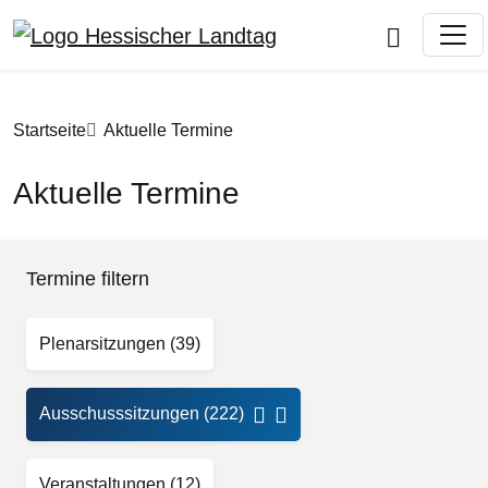
Direkt zum Inhalt
Pfadnavigation
Startseite
Aktuelle Termine
Aktuelle Termine
Termine filtern
Plenarsitzungen
(39)
Ausschusssitzungen
(222)
Veranstaltungen
(12)