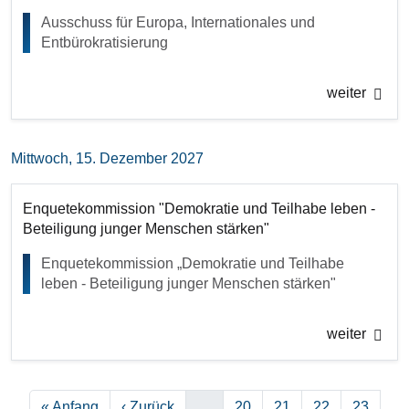
Ausschuss für Europa, Internationales und
Entbürokratisierung
weiter
Mittwoch, 15. Dezember 2027
Enquetekommission "Demokratie und Teilhabe leben -
Beteiligung junger Menschen stärken"
Enquetekommission „Demokratie und Teilhabe
leben - Beteiligung junger Menschen stärken"
weiter
Seitennummerierung
Erste Seite
Vorherige Seite
Seite
Seite
Seite
Seite
« Anfang
‹ Zurück
…
20
21
22
23