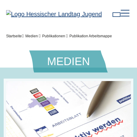
Direkt zum Inhalt
Pfadnavigation
Startseite
Medien
Publikationen
Publikation Arbeitsmappe
MEDIEN
Bilddatei