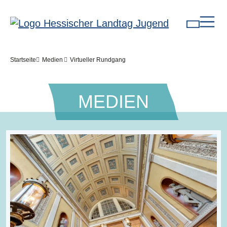
Direkt zum Inhalt
Pfadnavigation
Startseite
Medien
Virtueller Rundgang
MEDIEN
Bilddatei