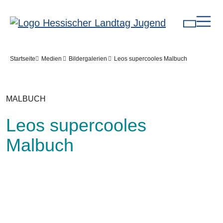
Direkt zum Inhalt
Pfadnavigation
Startseite
Medien
Bildergalerien
Leos supercooles Malbuch
MALBUCH
Leos supercooles
Malbuch