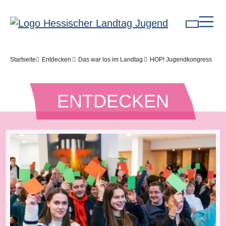
Direkt zum Inhalt
Pfadnavigation
Startseite
Entdecken
Das war los im Landtag
HOP! Jugendkongress
ENTDECKEN
Bilddatei