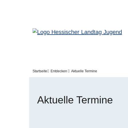
Meta-Navigation - Jugendseite
Direkt zum Inhalt
Pfadnavigation
Startseite
Entdecken
Aktuelle Termine
Aktuelle Termine