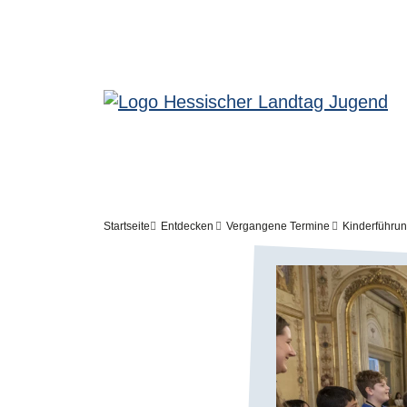
Meta-Navigation - Jugendseite
Direkt zum Inhalt
Pfadnavigation
Startseite
Entdecken
Vergangene Termine
Kinderführun
Bilddatei