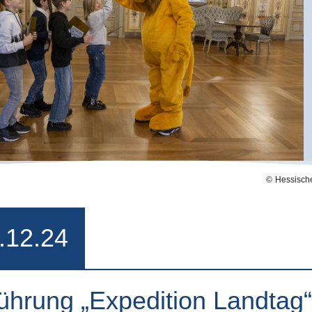
Hessische
.12.24
ührung „Expedition Landtag“