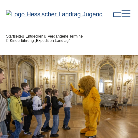
Direkt zum Inhalt
Pfadnavigation
Startseite
Entdecken
Vergangene Termine
Kinderführung „Expedition Landtag“
Bilddatei