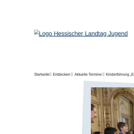
Meta-Navigation - Jugendseite
Direkt zum Inhalt
Pfadnavigation
Startseite
Entdecken
Aktuelle Termine
Kinderführung „E
Bilddatei