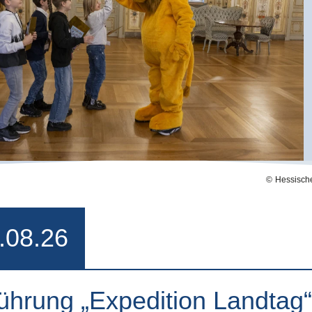
Hessische
.08.26
ührung „Expedition Landtag“