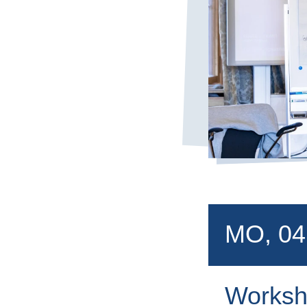
MO, 04
Worksh