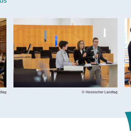
us
Bilddatei
Bil
dtag
Hessischer Landtag