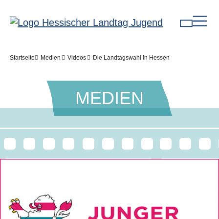
Direkt zum Inhalt
Pfadnavigation
Startseite
Medien
Videos
Die Landtagswahl in Hessen
MEDIEN
Bilddatei