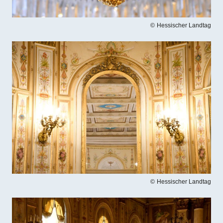
Hessischer Landtag
Bilddatei
Hessischer Landtag
Bilddatei