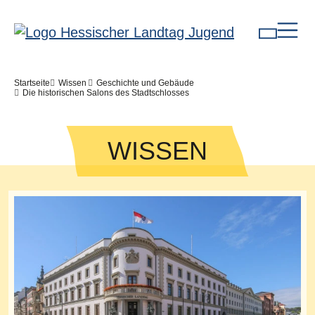
Direkt zum Inhalt
Pfadnavigation
Startseite
Wissen
Geschichte und Gebäude
Die historischen Salons des Stadtschlosses
WISSEN
Bilddatei