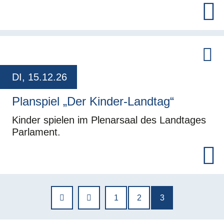
DI, 15.12.26
Planspiel „Der Kinder-Landtag“
Kinder spielen im Plenarsaal des Landtages
Parlament.
SEITENNUMMERIERUNG
Seite
Seite
Aktuelle Seite
1
2
3