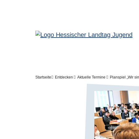
Meta-Navigation - Jugendseite
Direkt zum Inhalt
Pfadnavigation
Startseite
Entdecken
Aktuelle Termine
Planspiel „Wir si
Bilddatei