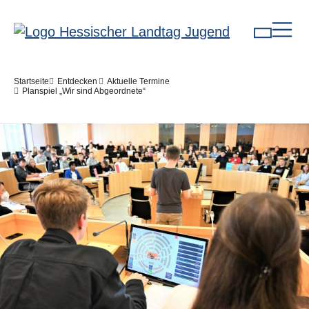
Direkt zum Inhalt
Pfadnavigation
Startseite
Entdecken
Aktuelle Termine
Planspiel „Wir sind Abgeordnete“
Bilddatei