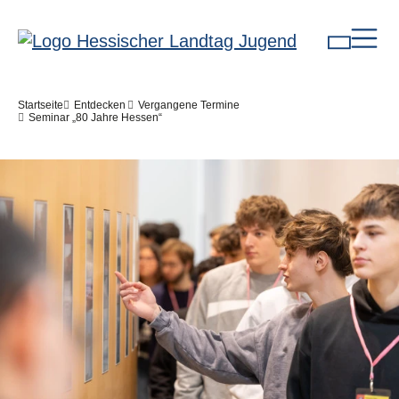
Direkt zum Inhalt
Pfadnavigation
Startseite
Entdecken
Vergangene Termine
Seminar „80 Jahre Hessen“
Bilddatei