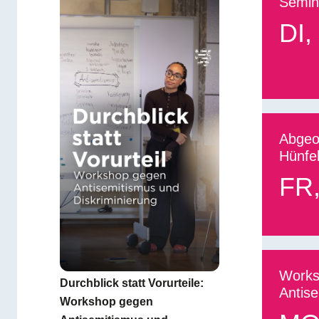
Semin
DI
,
Abgeo
Hünfe
FR
Works
Durchblick statt Vorurteile:
Antis
Workshop gegen