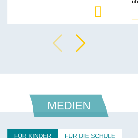
üb
Zurück
Vor
MEDIEN
FÜR KINDER
FÜR DIE SCHULE