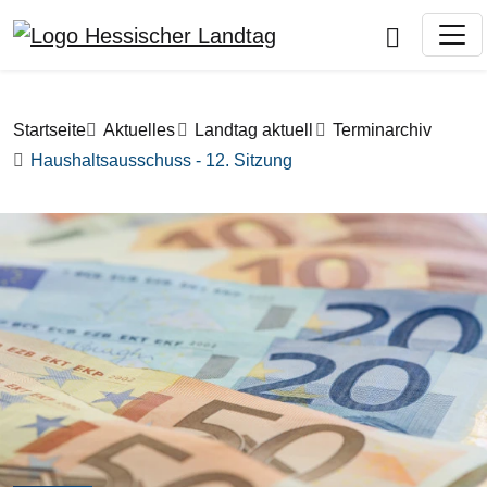
Direkt zum Inhalt
Pfadnavigation
Startseite
Aktuelles
Landtag aktuell
Terminarchiv
Haushaltsausschuss - 12. Sitzung
Bilddatei