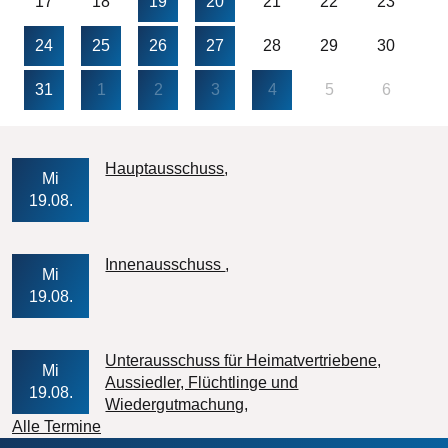
17
18
19
20
21
22
23
24
25
26
27
28
29
30
31
1
2
3
4
5
6
Veranstaltungs-Datum
Hauptausschuss
Mi
19.08.
Veranstaltungs-Datum
Innenausschuss
Mi
19.08.
Unterausschuss für Heimatvertriebene,
Mi
Aussiedler, Flüchtlinge und
19.08.
Veranstaltungs-Datum
Wiedergutmachung
Alle Termine