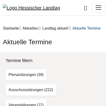
Direkt zum Inhalt
Pfadnavigation
Startseite
Aktuelles
Landtag aktuell
Aktuelle Termine
Aktuelle Termine
Termine filtern
Plenarsitzungen
(39)
Ausschusssitzungen
(222)
Veranstaltungen
(12)