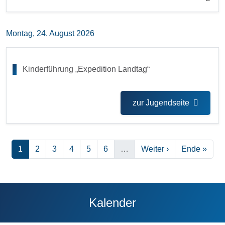
Montag, 24. August 2026
Kinderführung „Expedition Landtag“
zur Jugendseite
Seitennummerierung
Seite
Seite
Seite
Seite
Seite
Seite
Nächste Seite
Letzte Seite
1
2
3
4
5
6
…
Weiter ›
Ende »
Kalender