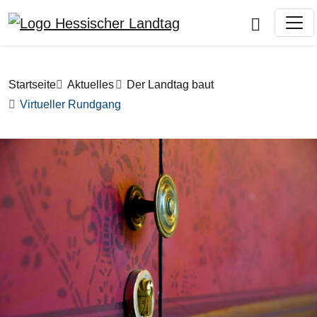
Direkt zum Inhalt
Pfadnavigation
Startseite
Aktuelles
Der Landtag baut
Virtueller Rundgang
Bilddatei