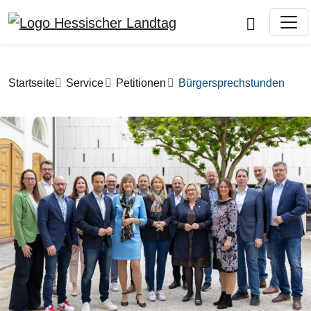
Direkt zum Inhalt
Pfadnavigation
Startseite
Service
Petitionen
Bürgersprechstunden
Bilddatei