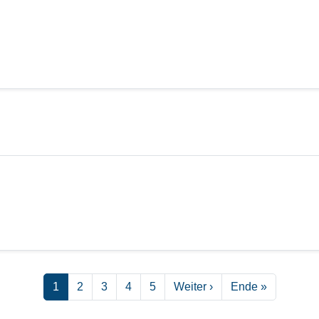
Seite
Seite
Seite
Seite
Seite
Nächste Seite
Letzte Seite
1
2
3
4
5
Weiter ›
Ende »