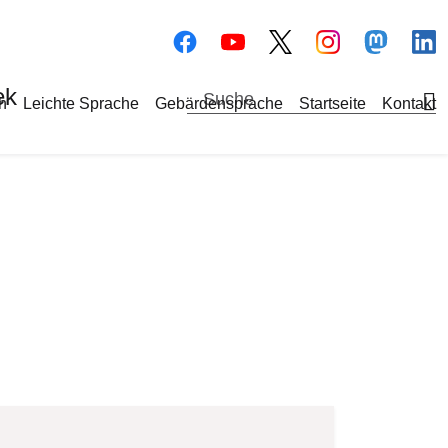
Bilddatei
Bilddatei
Bilddate
Bi
ek
a-Navigation
h
Leichte Sprache
Gebärdensprache
Startseite
Kontakt