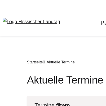
H
P
Direkt zum Inhalt
Pfadnavigation
Startseite
Aktuelle Termine
Aktuelle Termine
Termine filtern