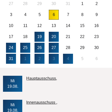
27
28
29
30
31
1
2
3
4
5
6
7
8
9
10
11
12
13
14
15
16
17
18
19
20
21
22
23
24
25
26
27
28
29
30
31
1
2
3
4
5
6
Veranstaltungs-Datum
Hauptausschuss
Mi
19.08.
Veranstaltungs-Datum
Innenausschuss
Mi
19.08.