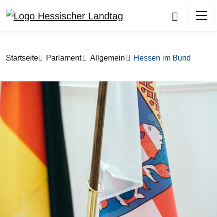
Direkt zum Inhalt
Pfadnavigation
Startseite
Parlament
Allgemein
Hessen im Bund
Bilddatei