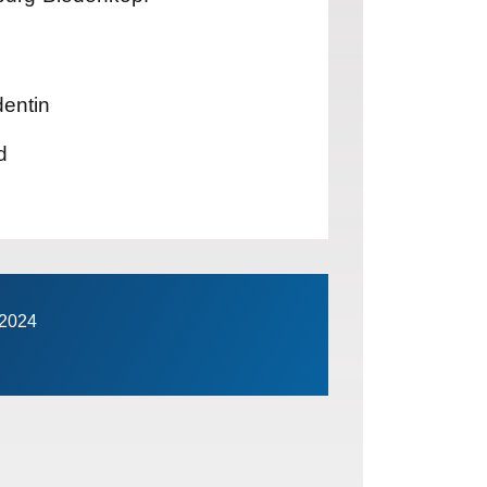
dentin
d
.2024