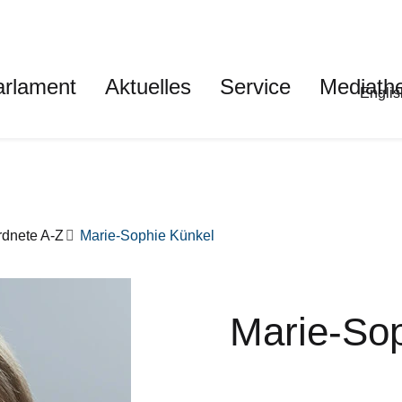
auptnavigation
arlament
Aktuelles
Service
Mediath
Met
Englis
dnete A-Z
Marie-Sophie Künkel
Marie-Sop