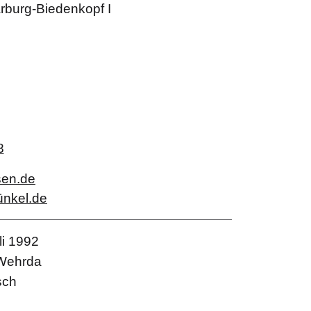
rburg-Biedenkopf I
8
sen.de
ünkel.de
li 1992
Wehrda
sch