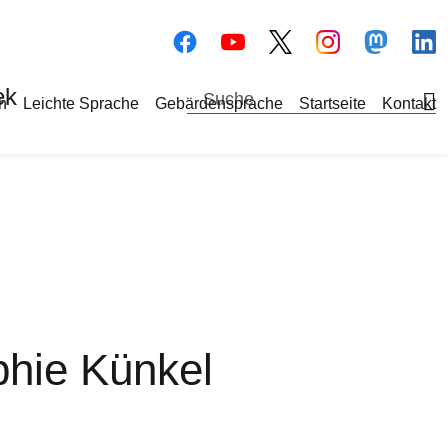
Bilddatei
Bilddatei
Bilddate
Bi
ek
a-Navigation
h
Leichte Sprache
Gebärdensprache
Startseite
Kontakt
hie Künkel