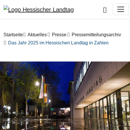
Direkt zum Inhalt
Pfadnavigation
Startseite
Aktuelles
Presse
Pressemitteilungsarchiv
Das Jahr 2025 im Hessischen Landtag in Zahlen
Bilddatei