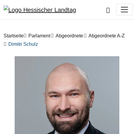
Direkt zum Inhalt
Pfadnavigation
Startseite
Parlament
Abgeordnete
Abgeordnete A-Z
Dimitri Schulz
Bilddatei