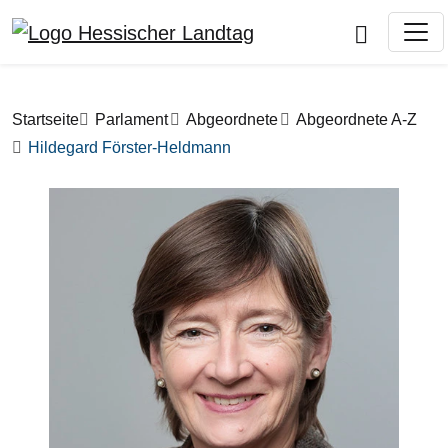
Direkt zum Inhalt
Pfadnavigation
Startseite
Parlament
Abgeordnete
Abgeordnete A-Z
Hildegard Förster-Heldmann
Bilddatei