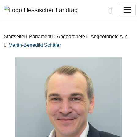
Direkt zum Inhalt
Pfadnavigation
Startseite
Parlament
Abgeordnete
Abgeordnete A-Z
Martin-Benedikt Schäfer
Bilddatei