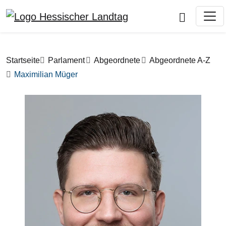
Direkt zum Inhalt
Pfadnavigation
Startseite
Parlament
Abgeordnete
Abgeordnete A-Z
Maximilian Müger
Bilddatei