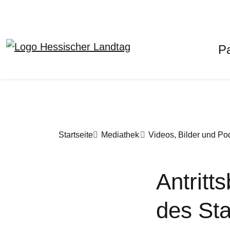
H
P
Direkt zum Inhalt
Pfadnavigation
Startseite
Mediathek
Videos, Bilder und Po
Antritt
des Sta