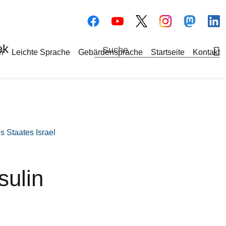
Bilddatei
Bilddatei
Bilddate
Bi
ek
a-Navigation
h
Leichte Sprache
Gebärdensprache
Startseite
Kontakt
s Staates Israel
sulin