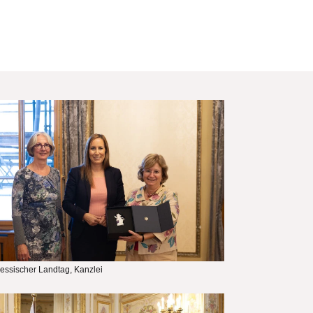
lddatei
ssischer Landtag, Kanzlei
lddatei