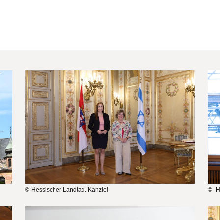
Bilddatei
Bi
Hessischer Landtag, Kanzlei
He
Bilddatei
Bi