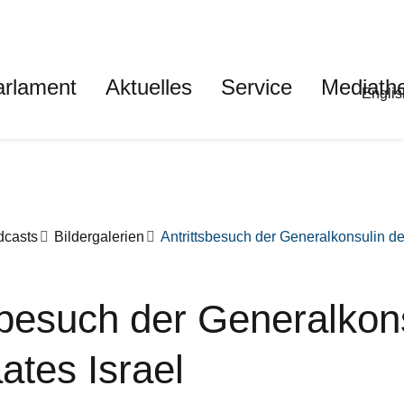
auptnavigation
arlament
Aktuelles
Service
Mediath
Met
Englis
dcasts
Bildergalerien
Antrittsbesuch der Generalkonsulin de
sbesuch der Generalkon
ates Israel