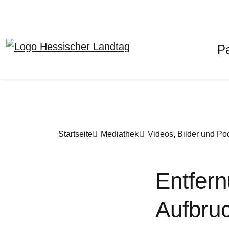
H
P
Direkt zum Inhalt
Pfadnavigation
Startseite
Mediathek
Videos, Bilder und Po
Entfer
Aufbruc