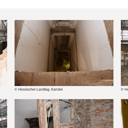
Bilddatei
Bi
Hessischer Landtag, Kanzlei
He
Bilddatei
Bi