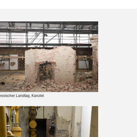
lddatei
ssischer Landtag, Kanzlei
lddatei