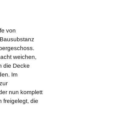
fe von
 Bausubstanz
Obergeschoss.
acht weichen,
ch die Decke
den. Im
zur
der nun komplett
freigelegt, die