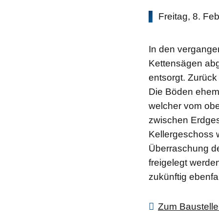
Freitag, 8. Fe
In den vergange
Kettensägen ab
entsorgt. Zurück
Die Böden ehema
welcher vom ober
zwischen Erdges
Kellergeschoss 
Überraschung der
freigelegt werde
zukünftig ebenfa
Zum Baustelle