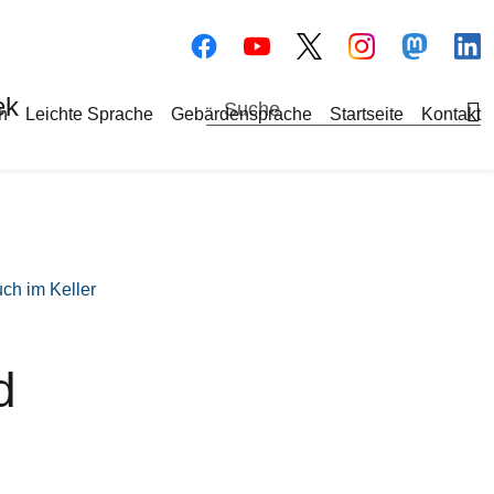
Bilddatei
Bilddatei
Bilddate
Bi
ek
a-Navigation
h
Leichte Sprache
Gebärdensprache
Startseite
Kontakt
ch im Keller
d