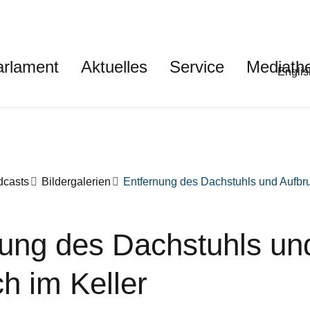
auptnavigation
arlament
Aktuelles
Service
Mediath
Met
Englis
dcasts
Bildergalerien
Entfernung des Dachstuhls und Aufbru
nung des Dachstuhls un
h im Keller