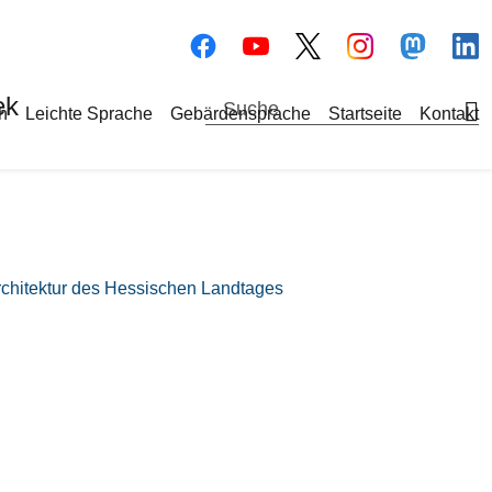
Bilddatei
Bilddatei
Bilddate
Bi
ek
a-Navigation
h
Leichte Sprache
Gebärdensprache
Startseite
Kontakt
chitektur des Hessischen Landtages