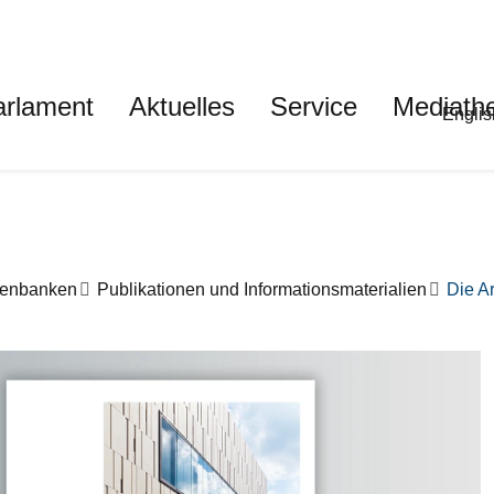
auptnavigation
arlament
Aktuelles
Service
Mediath
Met
Englis
tenbanken
Publikationen und Informationsmaterialien
Die Ar