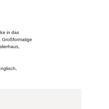
cke in das
. Großformatige
alierhaus,
nglisch,