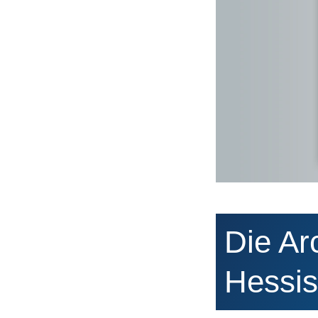
Die Ar
Hessis