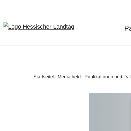
H
P
Direkt zum Inhalt
Pfadnavigation
Startseite
Mediathek
Publikationen und Da
Bilddatei