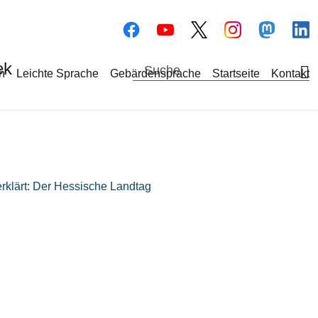
Bilddatei
Bilddatei
Bilddate
Bi
ek
a-Navigation
h
Leichte Sprache
Gebärdensprache
Startseite
Kontakt
rklärt: Der Hessische Landtag