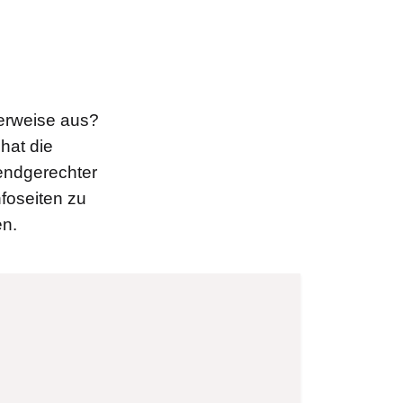
herweise aus?
hat die
endgerechter
foseiten zu
en.