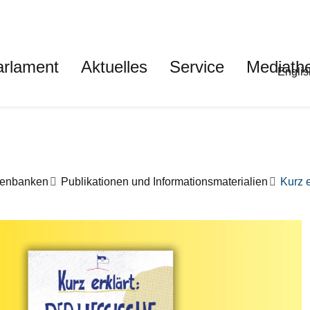
auptnavigation
arlament
Aktuelles
Service
Mediath
Met
Englis
tenbanken
Publikationen und Informationsmaterialien
Kurz e