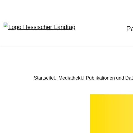
H
P
Direkt zum Inhalt
Pfadnavigation
Startseite
Mediathek
Publikationen und Da
Bilddatei