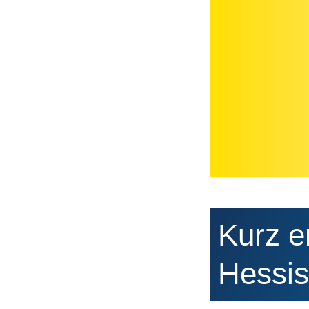
Kurz er
Hessis