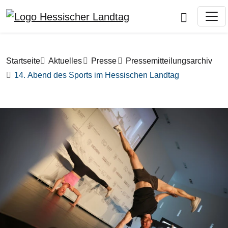
Direkt zum Inhalt
Pfadnavigation
Startseite
Aktuelles
Presse
Pressemitteilungsarchiv
14. Abend des Sports im Hessischen Landtag
Bilddatei