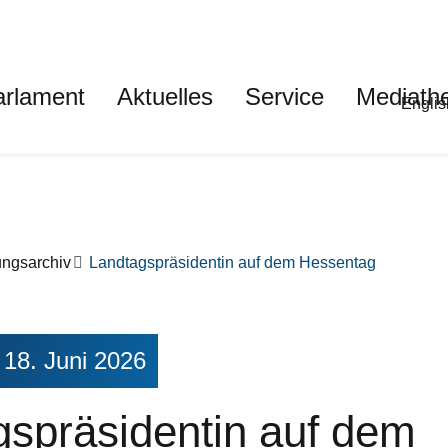
auptnavigation
arlament
Aktuelles
Service
Mediath
Met
Englis
ungsarchiv
Landtagspräsidentin auf dem Hessentag
 18. Juni 2026
gspräsidentin auf dem