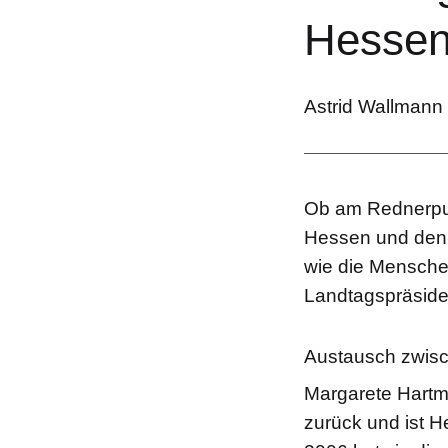
Hessen
Astrid Wallmann d
Ob am Rednerpul
Hessen und den g
wie die Menschen
Landtagspräsiden
Austausch zwisc
Margarete Hartma
zurück und ist H