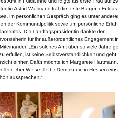
ses Amt in Fulda inne und folgte als erste Frau auf z
entin Astrid Wallmann traf die erste Bürgerin Fuldas
ses. Im persönlichen Gespräch ging es unter andere
en der Kommunalpolitik sowie um persönliche Erfah
rlamentes. Die Landtagspräsidentin dankte der
vorsteherin für ihr außerordentliches Engagement i
iteinander: „Ein solches Amt über so viele Jahre g
 zu erfüllen, ist keine Selbstverständlichkeit und geh
zicht einher. Dafür möchte ich Margarete Hartmann, 
h in ähnlicher Weise für die Demokratie in Hessen eins
hön aussprechen.“