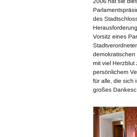
2006 hat sie die
Parlamentspräsid
des Stadtschlos
Herausforderung
Vorsitz eines Pa
Stadtverordneten
demokratischen M
mit viel Herzblut
persönlichem Ver
für alle, die sic
großes Dankesc
Bilddatei