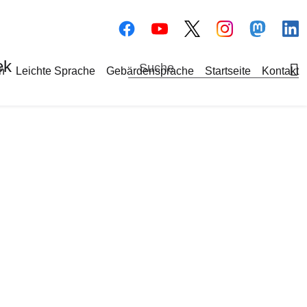
Bilddatei
Bilddatei
Bilddate
Bi
ek
a-Navigation
h
Leichte Sprache
Gebärdensprache
Startseite
Kontakt