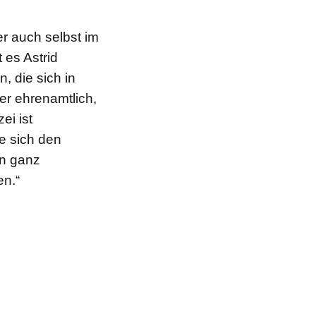
r auch selbst im
 es Astrid
 die sich in
er ehrenamtlich,
ei ist
ie sich den
en ganz
n.“