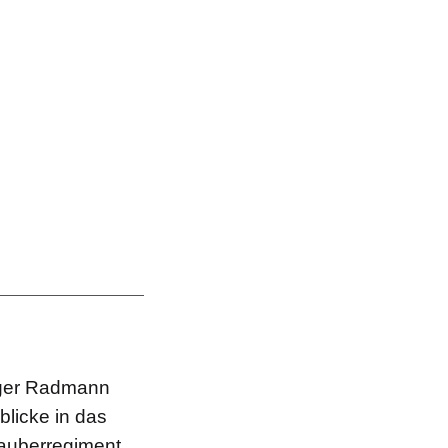
lger Radmann
licke in das
rauberregiment