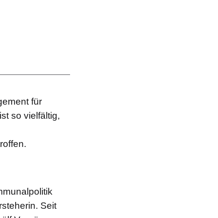
gement für
so vielfältig,
roffen.
mmunalpolitik
teherin. Seit