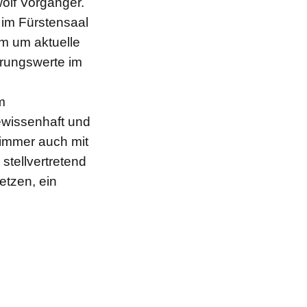
wölf Vorgänger.
 im Fürstensaal
m um aktuelle
rungswerte im
m
ewissenhaft und
t immer auch mit
stellvertretend
etzen, ein