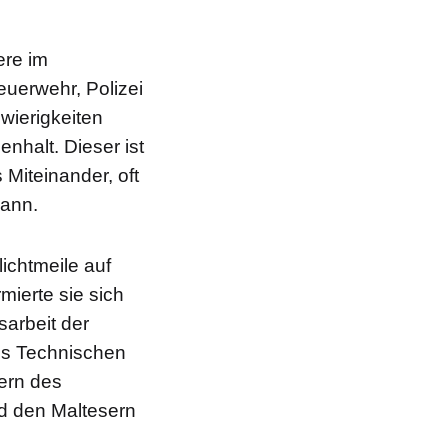
ere im
euerwehr, Polizei
wierigkeiten
nhalt. Dieser ist
 Miteinander, oft
mann.
ichtmeile auf
ierte sie sich
arbeit der
des Technischen
rern des
d den Maltesern