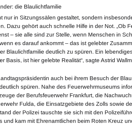
der: die Blaulichtfamilie
t nur in Sitzungssälen gestaltet, sondern insbesond
en. Dazu gehört auch schnelle Hilfe in der Not. „Ob F
nst – sie alle sind zur Stelle, wenn Menschen in Sch
 wenn es darauf ankommt – das ist gelebter Zusamme
r Blaulichtfamilie deutlich zu spüren. Ein lebendiges
r Basis, ist hier gelebte Realität“, sagte Astrid Wall
andtagspräsidentin auch bei ihrem Besuch der Blaul
eutlich spüren. Nahe des Feuerwehrmuseums inform
zeuge der Berufsfeuerwehr Frankfurt, die Nachwuchs
uerwehr Fulda, die Einsatzgebiete des Zolls sowie 
tand der Polizei tauschte sie sich mit den Polizeifüh
 und kam mit Ehrenamtlichen beim Roten Kreuz un