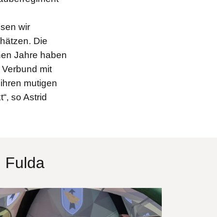
sen wir
hätzen. Die
nen Jahre haben
m Verbund mit
 ihren mutigen
“, so Astrid
 Fulda
lddatei