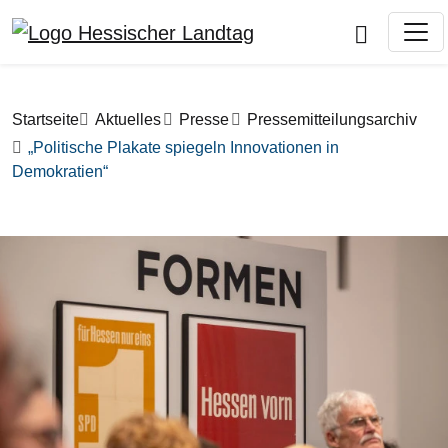
Direkt zum Inhalt
Pfadnavigation
Startseite
Aktuelles
Presse
Pressemitteilungsarchiv
„Politische Plakate spiegeln Innovationen in
Demokratien“
Bilddatei