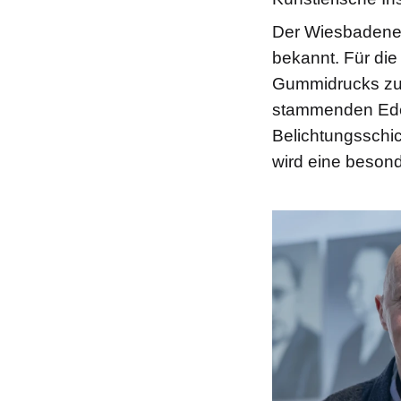
Der Wiesbadener 
bekannt. Für die
Gummidrucks zur
stammenden Edel
Belichtungsschi
wird eine besond
Bilddatei