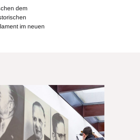
ischen dem
storischen
arlament im neuen
lddatei