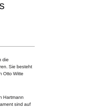
s
n die
en. Sie besteht
 Otto Witte
in Hartmann
ament sind auf