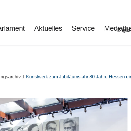
auptnavigation
arlament
Aktuelles
Service
Mediath
Met
Englis
ungsarchiv
Kunstwerk zum Jubiläumsjahr 80 Jahre Hessen ei