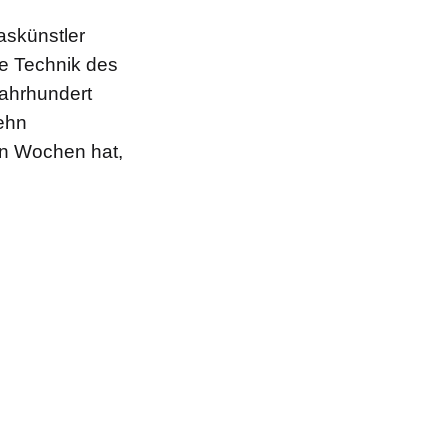
askünstler
he Technik des
ahrhundert
ehn
en Wochen hat,