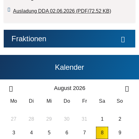
Ausladung DDA 02.06.2026 (PDF/72.52 KB)
Fraktionen
Kalender
August 2026
Mo
Di
Mi
Do
Fr
Sa
So
27
28
29
30
31
1
2
3
4
5
6
7
8
9