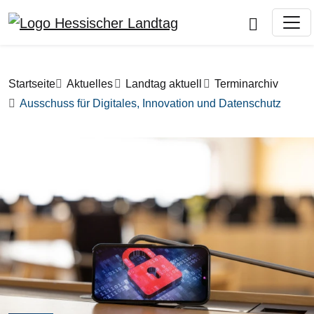
Direkt zum Inhalt
Pfadnavigation
Startseite
Aktuelles
Landtag aktuell
Terminarchiv
Ausschuss für Digitales, Innovation und Datenschutz
Bilddatei