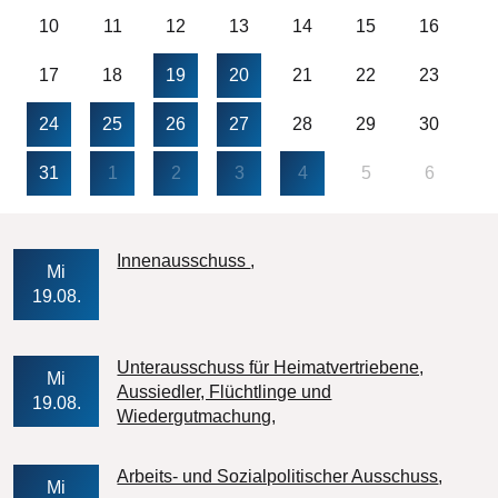
10
11
12
13
14
15
16
17
18
19
20
21
22
23
24
25
26
27
28
29
30
31
1
2
3
4
5
6
Veranstaltungs-Datum
Innenausschuss
Mi
19.08.
Unterausschuss für Heimatvertriebene,
Mi
Aussiedler, Flüchtlinge und
19.08.
Veranstaltungs-Datum
Wiedergutmachung
Veran
Arbeits- und Sozialpolitischer Ausschuss
Mi