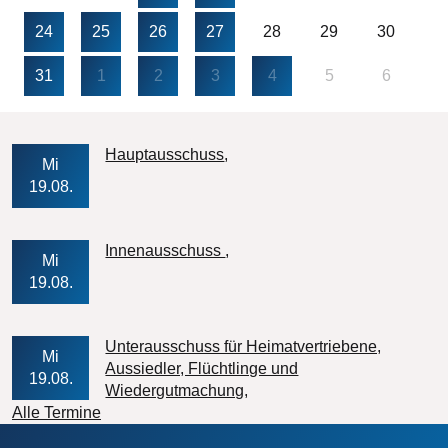
24
25
26
27
28
29
30
31
1
2
3
4
5
6
Veranstaltungs-Datum
Hauptausschuss
Mi
19.08.
Veranstaltungs-Datum
Innenausschuss
Mi
19.08.
Unterausschuss für Heimatvertriebene,
Mi
Aussiedler, Flüchtlinge und
19.08.
Veranstaltungs-Datum
Wiedergutmachung
Alle Termine