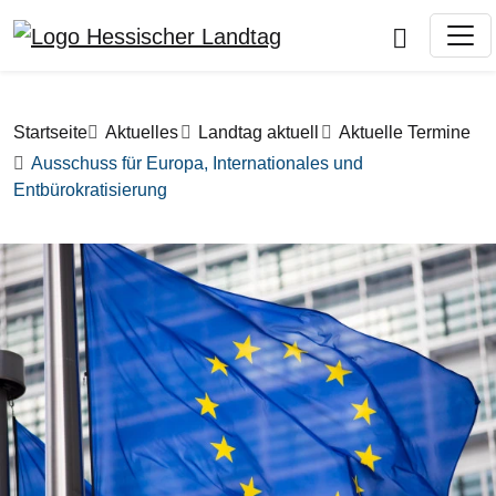
Direkt zum Inhalt
Pfadnavigation
Startseite
Aktuelles
Landtag aktuell
Aktuelle Termine
Ausschuss für Europa, Internationales und
Entbürokratisierung
Bilddatei