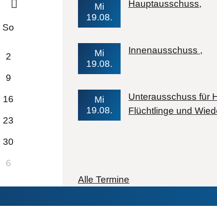
Ve
Hauptausschuss
Mi
19.08.
So
Ve
Innenausschuss
Mi
2
19.08.
9
Unterausschuss für H
16
Mi
19.08.
Flüchtlinge und Wie
23
30
6
Alle Termine