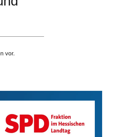
und
n vor.
D
ddatei