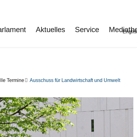
auptnavigation
arlament
Aktuelles
Service
Mediath
Met
Englis
lle Termine
Ausschuss für Landwirtschaft und Umwelt