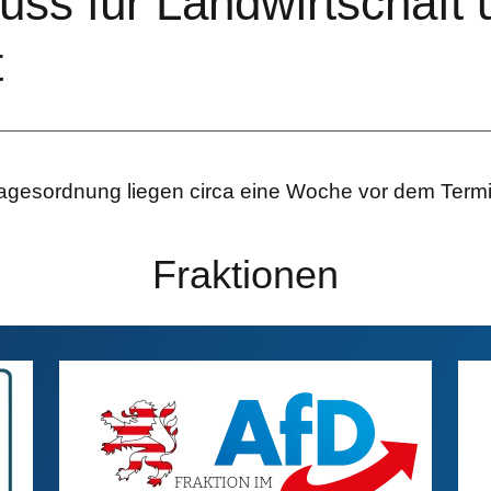
ss für Landwirtschaft 
t
agesordnung liegen circa eine Woche vor dem Termi
Fraktionen
AfD
Bilddatei
SP
Bil