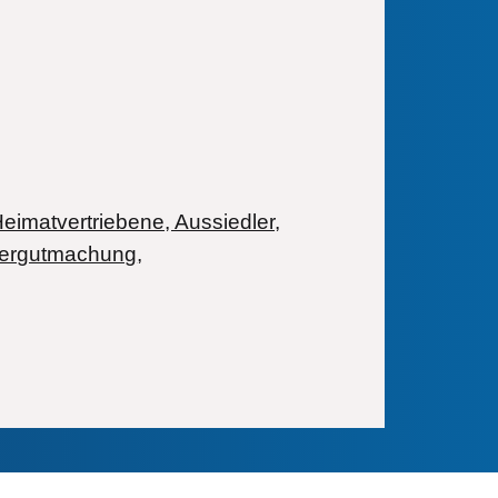
ranstaltungs-Datum
ranstaltungs-Datum
eimatvertriebene, Aussiedler,
Veranstaltungs-Datum
dergutmachung