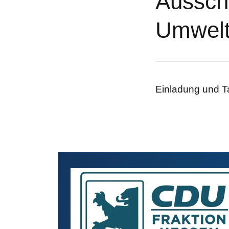
Ausschu
Umwel
Einladung und T
CDU
Bilddatei