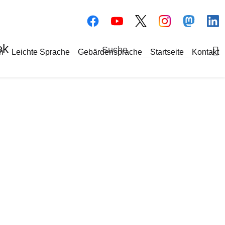
Bilddatei
Bilddatei
Bilddate
Bi
ek
a-Navigation
h
Leichte Sprache
Gebärdensprache
Startseite
Kontakt