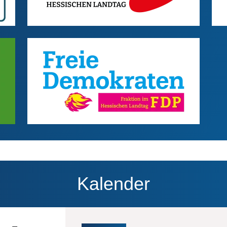
Freie Demokraten
Bilddatei
Kalender