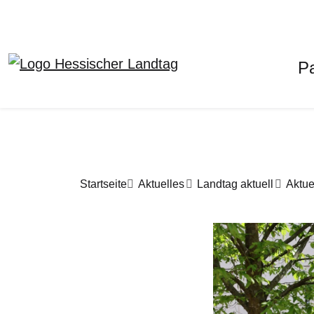
H
P
Direkt zum Inhalt
Pfadnavigation
Startseite
Aktuelles
Landtag aktuell
Aktue
Bilddatei