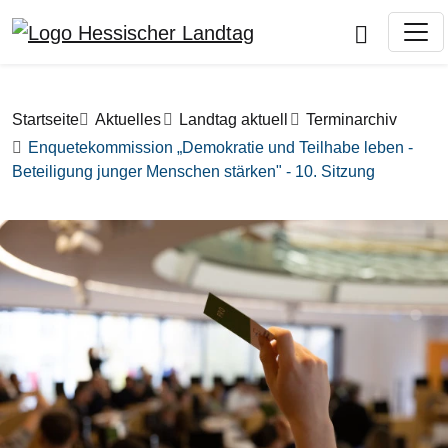
Direkt zum Inhalt
Pfadnavigation
Startseite
Aktuelles
Landtag aktuell
Terminarchiv
Enquetekommission „Demokratie und Teilhabe leben -
Beteiligung junger Menschen stärken" - 10. Sitzung
Bilddatei