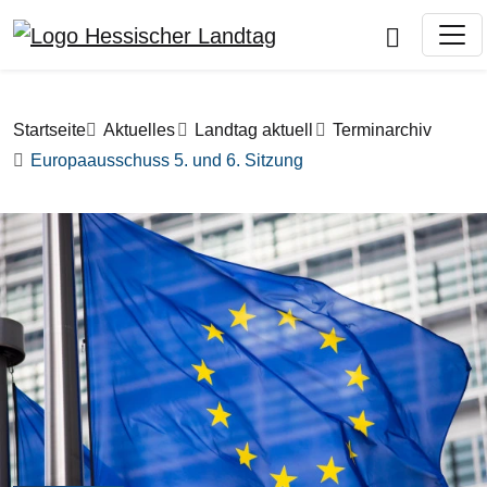
Direkt zum Inhalt
Pfadnavigation
Startseite
Aktuelles
Landtag aktuell
Terminarchiv
Europaausschuss 5. und 6. Sitzung
Bilddatei