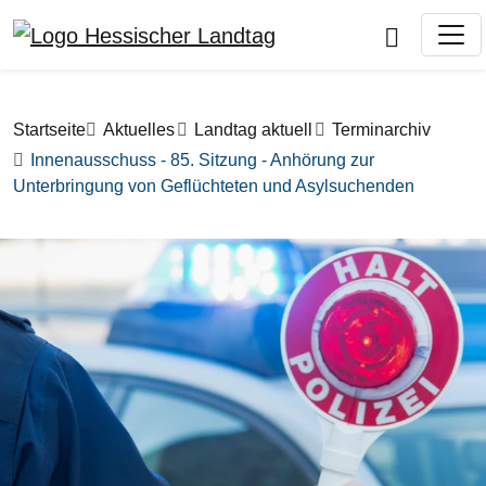
Direkt zum Inhalt
Pfadnavigation
Startseite
Aktuelles
Landtag aktuell
Terminarchiv
Innenausschuss - 85. Sitzung - Anhörung zur
Unterbringung von Geflüchteten und Asylsuchenden
Bilddatei