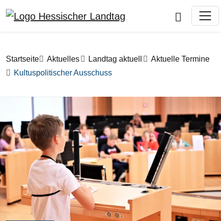
Direkt zum Inhalt
Pfadnavigation
Startseite
Aktuelles
Landtag aktuell
Aktuelle Termine
Kultuspolitischer Ausschuss
Bilddatei