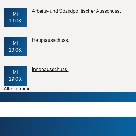
Veran
Arbeits- und Sozialpolitischer Ausschuss
Mi
19.08.
Veranstaltungs-Datum
Hauptausschuss
Mi
19.08.
Veranstaltungs-Datum
Innenausschuss
Mi
19.08.
Alle Termine