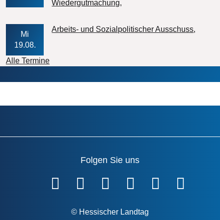
Veranstaltungs-Datum
Wiedergutmachung
Veran
Arbeits- und Sozialpolitischer Ausschuss
Mi
19.08.
Alle Termine
Folgen Sie uns
Fußzeile
© Hessischer Landtag