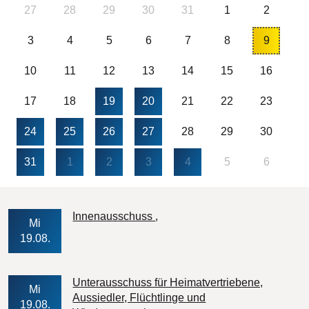
27
28
29
30
31
1
2
3
4
5
6
7
8
9
10
11
12
13
14
15
16
17
18
19
20
21
22
23
24
25
26
27
28
29
30
31
1
2
3
4
5
6
Veranstaltungs-Datum
Innenausschuss
Mi
19.08.
Unterausschuss für Heimatvertriebene,
Mi
Aussiedler, Flüchtlinge und
19.08.