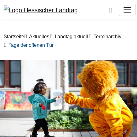
Direkt zum Inhalt
Pfadnavigation
Startseite
Aktuelles
Landtag aktuell
Terminarchiv
Tage der offenen Tür
Bilddatei