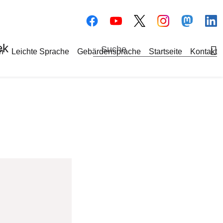
Bilddatei
Bilddatei
Bilddate
Bi
ek
a-Navigation
h
Leichte Sprache
Gebärdensprache
Startseite
Kontakt