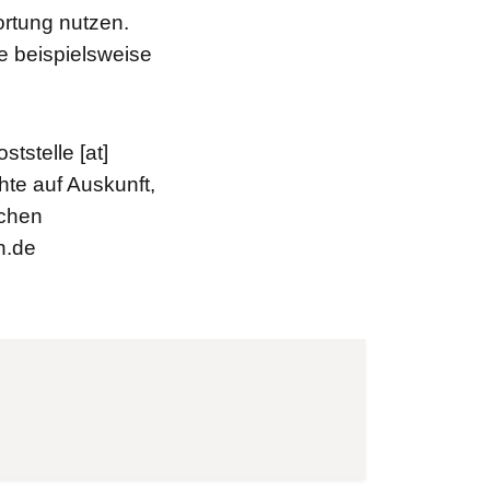
ortung nutzen.
ie beispielsweise
oststelle
[at]
hte auf Auskunft,
ichen
n.de