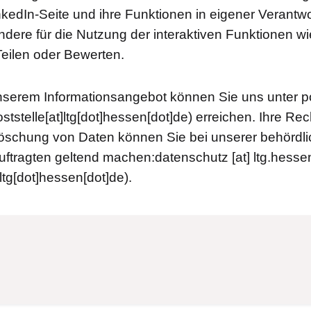
kedIn-Seite und ihre Funktionen in eigener Verantw
ondere für die Nutzung der interaktiven Funktionen w
eilen oder Bewerten.
nserem Informationsangebot können Sie uns unter
p
ststelle[at]ltg[dot]hessen[dot]de)
erreichen. Ihre Rec
öschung von Daten können Sie bei unserer behördl
ftragten geltend machen:
datenschutz
[at]
ltg.hesse
ltg[dot]hessen[dot]de)
.