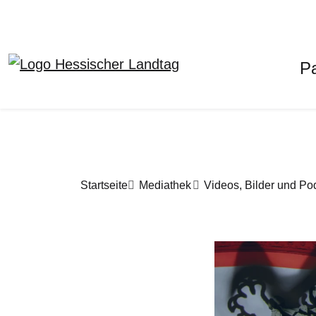
H
P
Direkt zum Inhalt
Pfadnavigation
Startseite
Mediathek
Videos, Bilder und Po
Bilddatei