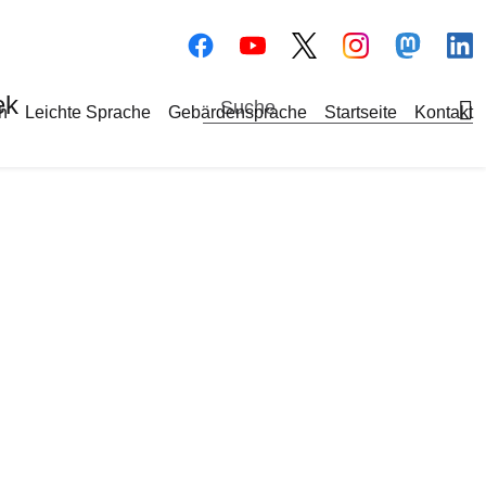
Bilddatei
Bilddatei
Bilddate
Bi
ek
a-Navigation
h
Leichte Sprache
Gebärdensprache
Startseite
Kontakt