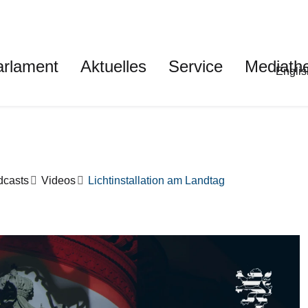
auptnavigation
arlament
Aktuelles
Service
Mediath
Met
Englis
dcasts
Videos
Lichtinstallation am Landtag