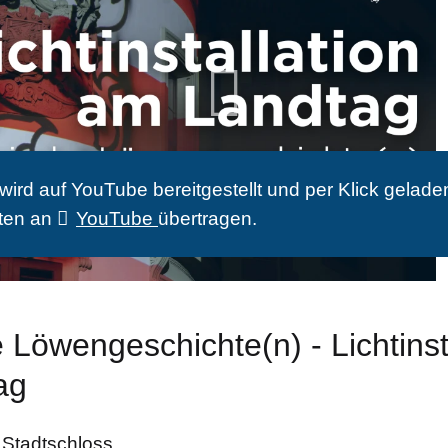
ird auf YouTube bereit­gestellt und per Klick ge­lade
ten an
YouTube
über­tragen.
 Löwengeschichte(n) - Lichtinst
ag
Stadtschloss