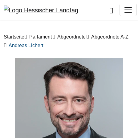
Direkt zum Inhalt
Pfadnavigation
Startseite
Parlament
Abgeordnete
Abgeordnete A-Z
Andreas Lichert
Bilddatei